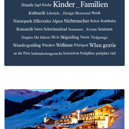
Kinder _ Familien
Hunde
Jagd
Kinder
Kulinarik
Lifestyle _ Design
Motorrad
Musik
Nichtraucher
Naturpark Zillertaler Alpen
Reiten
Rodelbahn
Romantik
Schwimmbad
Senioren
Seminare _ Events
Sauna
Skiguiding
Singles
Ski fahren
Tiefgarage
Ski in
Tennis
Wlan gratis
Wellness
Wanderguiding
Wandern
Whirlpool
behindertengerecht
an der Piste
kostenfreie Parkplätze
parkplatz
ried