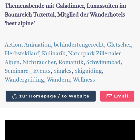
Themenabende mit Galadinner, Luxussuiten im
Baumreich Tuxertal, Mitglied der Wanderhotels
'best alpine'
Action
,
Animation
,
behindertengerecht
,
Gletscher
,
Herbstskilauf
,
Kulinarik
,
Naturpark Zillertaler
Alpen
,
Nichtraucher
,
Romantik
,
Schwimmbad
,
Seminare _ Events
,
Singles
,
Skiguiding
,
Wanderguiding
,
Wandern
,
Wellness
zur Homepage / to Website
Email