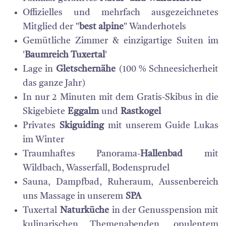
Offizielles und mehrfach ausgezeichnetes
Mitglied der "
best alpine
" Wanderhotels
Gemütliche Zimmer & einzigartige Suiten im
'
Baumreich Tuxertal
'
Lage in
Gletschernähe
(100 % Schneesicherheit
das ganze Jahr)
In nur 2 Minuten mit dem Gratis-Skibus in die
Skigebiete
Eggalm
und
Rastkogel
Privates
Skiguiding
mit unserem Guide Lukas
im Winter
Traumhaftes Panorama-
Hallenbad
mit
Wildbach, Wasserfall, Bodensprudel
Sauna, Dampfbad, Ruheraum, Aussenbereich
uns Massage in unserem
SPA
Tuxertal
Naturküche
in der Genusspension mit
kulinarischen Themenabenden, opulentem