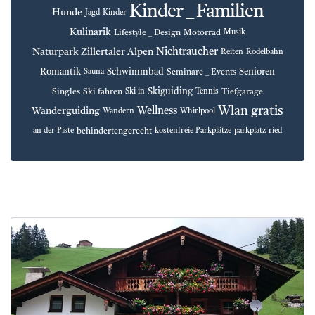
Kinder _ Familien
Hunde
Jagd
Kinder
Kulinarik
Lifestyle _ Design
Motorrad
Musik
Nichtraucher
Naturpark Zillertaler Alpen
Reiten
Rodelbahn
Romantik
Schwimmbad
Senioren
Seminare _ Events
Sauna
Skiguiding
Singles
Ski fahren
Tiefgarage
Ski in
Tennis
Wlan gratis
Wellness
Wanderguiding
Wandern
Whirlpool
behindertengerecht
an der Piste
kostenfreie Parkplätze
parkplatz
ried